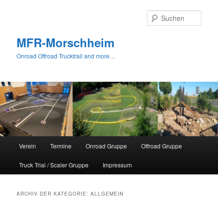
Zum
Zum
primären
sekundären
Such
Inhalt
Inhalt
springen
springen
MFR-Morschheim
Onroad Offroad Trucktrail and more…
Hauptmenü
Verein
Termine
Onroad Gruppe
Offroad Gruppe
Truck Trial / Scaler Gruppe
Impressum
ARCHIV DER KATEGORIE:
ALLGEMEIN