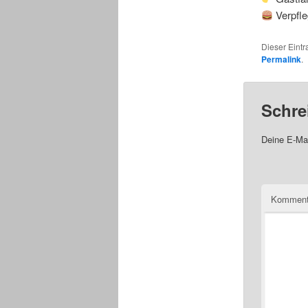
Verpfle
Dieser Eint
Permalink
.
Schre
Deine E-Mai
Komment