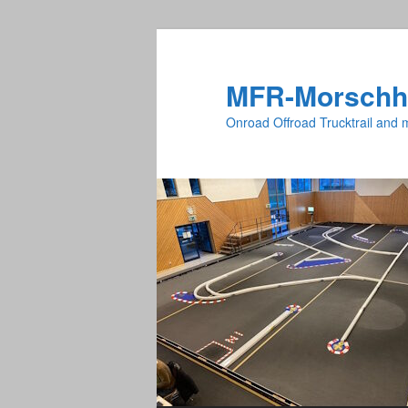
Zum
primären
Inhalt
MFR-Morschh
springen
Onroad Offroad Trucktrail and