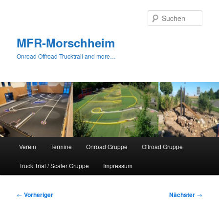
Zum
primären
Such
Inhalt
springen
MFR-Morschheim
Onroad Offroad Trucktrail and more…
Hauptmenü
Verein
Termine
Onroad Gruppe
Offroad Gruppe
Truck Trial / Scaler Gruppe
Impressum
Beitragsnavigation
←
Vorheriger
Nächster
→