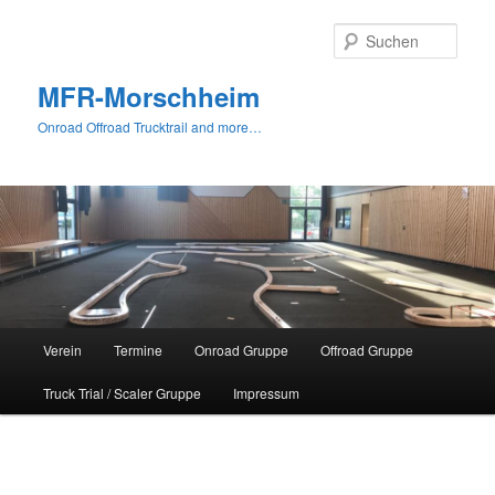
Zum
primären
Such
Inhalt
springen
MFR-Morschheim
Onroad Offroad Trucktrail and more…
Hauptmenü
Verein
Termine
Onroad Gruppe
Offroad Gruppe
Truck Trial / Scaler Gruppe
Impressum