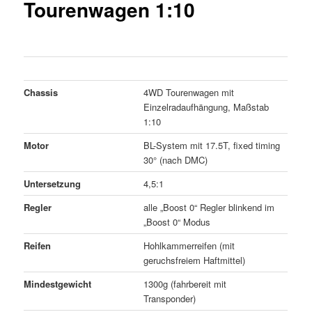
Tourenwagen 1:10
Chassis
4WD Tourenwagen mit
Einzelradaufhängung, Maßstab
1:10
Motor
BL-System mit 17.5T, fixed timing
30° (nach DMC)
Untersetzung
4,5:1
Regler
alle „Boost 0“ Regler blinkend im
„Boost 0“ Modus
Reifen
Hohlkammerreifen (mit
geruchsfreiem Haftmittel)
Mindestgewicht
1300g (fahrbereit mit
Transponder)